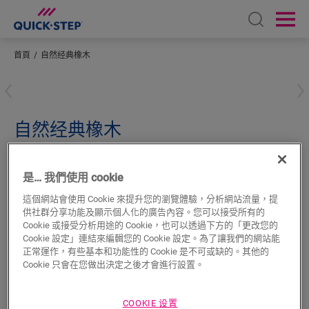
Open sear
Ope
首頁
自然经典橡木
輸入您所在的位置
自然经典橡木
超強化木地板配件
凹形邊線
QSSCOT01848
是… 我們使用 cookie
美麗飾面
適合強化木地板使用
這個網站會使用 Cookie 來提升您的瀏覽體驗，分析網站流量，提
與地板顏色搭配
供社群分享功能及顯示個人化的廣告內容。您可以接受所有的
抗刮表層
Cookie 或接受分析用途的 Cookie，也可以透過下方的「更改您的
Cookie 設定」連結來編輯您的 Cookie 設定。為了讓我們的網站能
正常運作，有些基本和功能性的 Cookie 是不可或缺的。其他的
Cookie 只會在您做出決定之後才會進行設置。
COOKIE 设置