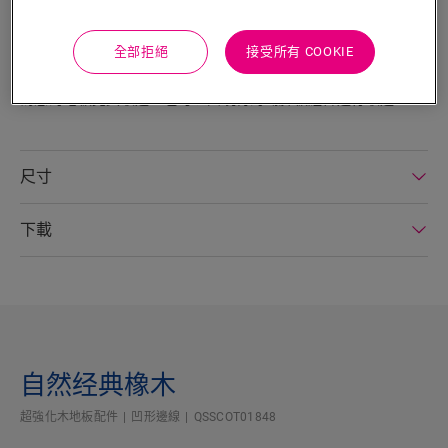
搜尋
全部拒絕
接受所有 COOKIE
產品特色
為您的地板完美收邊，也可以與現有的踢脚板組合進行收邊。
尺寸
下載
自然经典橡木
超強化木地板配件
凹形邊線
QSSCOT01848