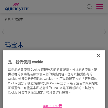
Open sear
Ope
首頁
玛宝木
輸入您所在的位置
玛宝木
超強化木地板配件
凹形邊線
QSSCOT00996
是… 我們使用 cookie
美麗飾面
適合強化木地板使用
這個網站會使用 Cookie 來提升您的瀏覽體驗，分析網站流量，提
與地板顏色搭配
供社群分享功能及顯示個人化的廣告內容。您可以接受所有的
抗刮表層
Cookie 或接受分析用途的 Cookie，也可以透過下方的「更改您的
Cookie 設定」連結來編輯您的 Cookie 設定。為了讓我們的網站能
正常運作，有些基本和功能性的 Cookie 是不可或缺的。其他的
Cookie 只會在您做出決定之後才會進行設置。
COOKIE 设置