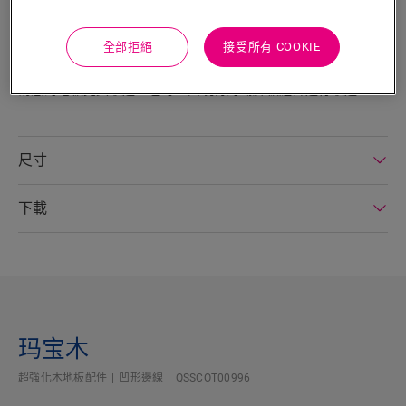
搜尋
全部拒絕
接受所有 COOKIE
產品特色
為您的地板完美收邊，也可以與現有的踢脚板組合進行收邊。
尺寸
下載
玛宝木
超強化木地板配件
凹形邊線
QSSCOT00996