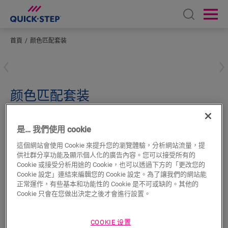
Open sear
Ope
首頁
颜色匹配套装
輸入您所在的位置
颜色匹配套装
超強化木地板配件
顏色工具
QSKIT18
是… 我們使用 cookie
這個網站會使用 Cookie 來提升您的瀏覽體驗，分析網站流量，提
供社群分享功能及顯示個人化的廣告內容。您可以接受所有的
Cookie 或接受分析用途的 Cookie，也可以透過下方的「更改您的
Cookie 設定」連結來編輯您的 Cookie 設定。為了讓我們的網站能
正常運作，有些基本和功能性的 Cookie 是不可或缺的。其他的
搜尋
Cookie 只會在您做出決定之後才會進行設置。
產品特色
COOKIE 设置