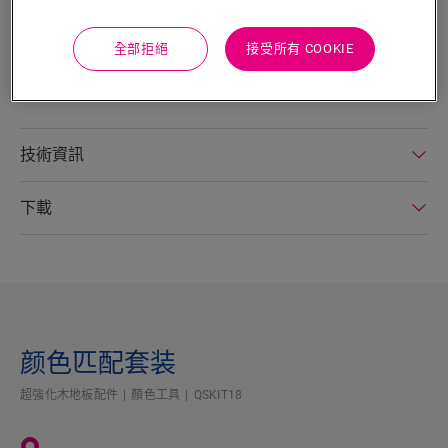
這款彈性丙烯基膠是填補踢脚板和牆壁之間接縫的理想解決方
案。 同時也適用於所有無法使用踢脚板、收邊條或包覆式管路進
全部拒絕
接受所有 COOKIE
行處理的Quick-Step接縫。 提供相配顏色，一般用量：每支管可
用於25米的角接縫。
技術資訊
下載
颜色匹配套装
超強化木地板配件
顏色工具
QSKIT18