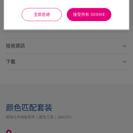
這款彈性丙烯基膠是填補踢脚板和牆壁之間接縫的理想解決方
案。 同時也適用於所有無法使用踢脚板、收邊條或包覆式管路進
全部拒絕
接受所有 COOKIE
行處理的Quick-Step接縫。 提供相配顏色，一般用量：每支管可
用於25米的角接縫。
技術資訊
下載
颜色匹配套装
超強化木地板配件
顏色工具
QSKIT01