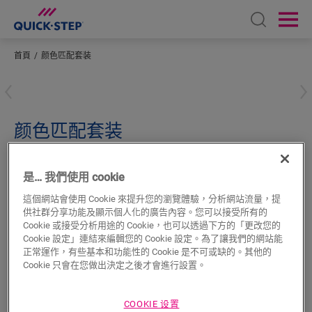
Open sear
Ope
首頁
颜色匹配套装
輸入您所在的位置
颜色匹配套装
超強化木地板配件
顏色工具
QSKIT01
是… 我們使用 cookie
這個網站會使用 Cookie 來提升您的瀏覽體驗，分析網站流量，提
供社群分享功能及顯示個人化的廣告內容。您可以接受所有的
Cookie 或接受分析用途的 Cookie，也可以透過下方的「更改您的
Cookie 設定」連結來編輯您的 Cookie 設定。為了讓我們的網站能
正常運作，有些基本和功能性的 Cookie 是不可或缺的。其他的
搜尋
Cookie 只會在您做出決定之後才會進行設置。
產品特色
COOKIE 设置