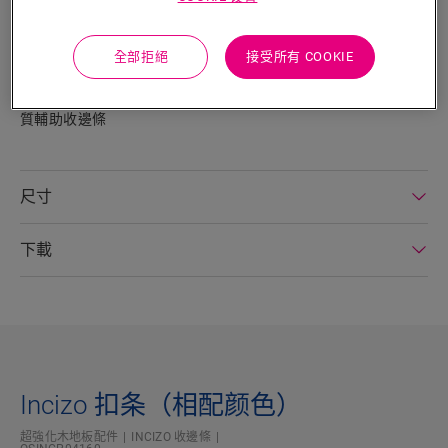
Quick‑Step這款擁有專利的Incizo ® 收邊條是一款多功能的收邊
工具，可為您的地板和樓梯提供完美的收邊，可以扣合兩塊同等
高度的地板、彌合兩塊地板之間的高度差、沿牆壁、窗戶或地毯
全部拒絕
接受所有 COOKIE
進行地板收邊。只需使用附帶的切割刀對Incizo®按需進行切割
使用。 如需在樓梯或臺階上使用，請另外訂購Incizo®樓梯用鋁
質輔助收邊條
尺寸
下載
Incizo 扣条（相配颜色）
超強化木地板配件
INCIZO 收邊條