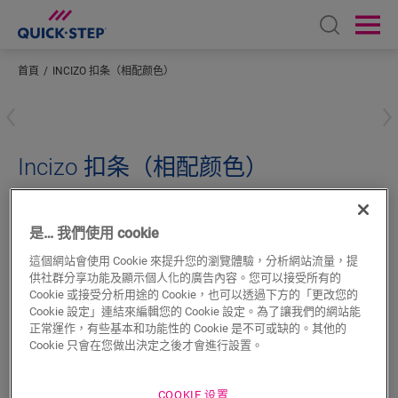
Open sear
Ope
首頁
INCIZO 扣条（相配颜色）
輸入您所在的位置
Incizo 扣条（相配颜色）
超強化木地板配件
INCIZO 收邊條
QSINCP04160
是… 我們使用 cookie
這個網站會使用 Cookie 來提升您的瀏覽體驗，分析網站流量，提
供社群分享功能及顯示個人化的廣告內容。您可以接受所有的
Cookie 或接受分析用途的 Cookie，也可以透過下方的「更改您的
Cookie 設定」連結來編輯您的 Cookie 設定。為了讓我們的網站能
搜尋
正常運作，有些基本和功能性的 Cookie 是不可或缺的。其他的
Cookie 只會在您做出決定之後才會進行設置。
產品特色
COOKIE 设置