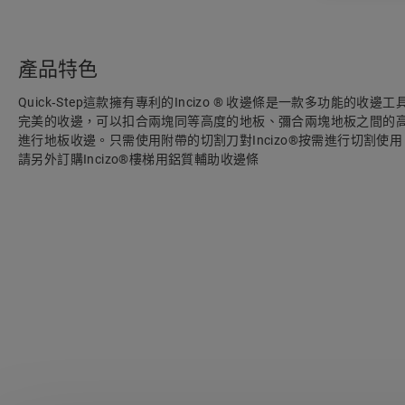
產品特色
Quick‑Step這款擁有專利的Incizo ® 收邊條是一款多功能的
完美的收邊，可以扣合兩塊同等高度的地板、彌合兩塊地板之間的
進行地板收邊。只需使用附帶的切割刀對Incizo®按需進行切割使
請另外訂購Incizo®樓梯用鋁質輔助收邊條