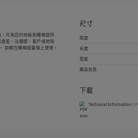
尺寸
收邊工具，可為您的地板和樓梯提供
高度
高度差、沿牆壁、窗戶或地毯
用。 如需在樓梯或臺階上使用，
长度
宽度
產品信息
下載
Technical Information
P