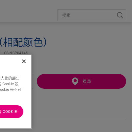
扣条（相配颜色）
條
QSINCP04145
個人化的廣告
搜尋
ookie 設
kie 是不可
COOKIE