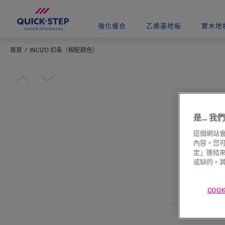
強化複合
乙烯基地板
實木地
首頁
INCIZO 扣条（相配颜色）
輸入您所在的位置
Open image in lightbox
是… 我們使
這個網站會
內容。您可以
定」連結來
或缺的。其
COO