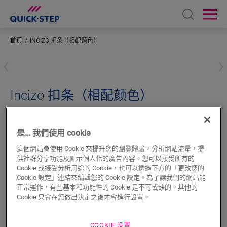
Open sear
Ope
首頁
INCIZO 扣条（相配颜色）
輸入您所在的位置
Incizo 扣条（相配颜色）
超強化木地板配件
INCIZO 收邊條
QSINCP04141
是… 我們使用 cookie
這個網站會使用 Cookie 來提升您的瀏覽體驗，分析網站流量，提
供社群分享功能及顯示個人化的廣告內容。您可以接受所有的
Cookie 或接受分析用途的 Cookie，也可以透過下方的「更改您的
Cookie 設定」連結來編輯您的 Cookie 設定。為了讓我們的網站能
搜尋
正常運作，有些基本和功能性的 Cookie 是不可或缺的。其他的
Cookie 只會在您做出決定之後才會進行設置。
產品特色
COOKIE 设置