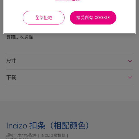
Quick‑Step這款擁有專利的Incizo ® 收邊條是一款多功能的收邊
工具，可為您的地板和樓梯提供完美的收邊，可以扣合兩塊同等
高度的地板、彌合兩塊地板之間的高度差、沿牆壁、窗戶或地毯
全部拒絕
接受所有 COOKIE
進行地板收邊。只需使用附帶的切割刀對Incizo®按需進行切割
使用。 如需在樓梯或臺階上使用，請另外訂購Incizo®樓梯用鋁
質輔助收邊條
尺寸
下載
Incizo 扣条（相配颜色）
超強化木地板配件
INCIZO 收邊條