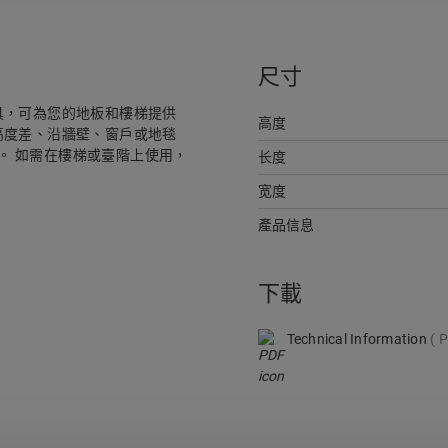
尺寸
收邊工具，可為您的地板和樓梯提供
高度
高度差、沿牆壁、窗戶或地毯
用。 如需在樓梯或臺階上使用，
长度
宽度
產品信息
下載
Technical Information
P