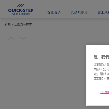
強化複合
乙烯基地板
實木地
首頁
庄园浅灰橡木
輸入您所在的位置
Open image in lightbox
是… 我們使
這個網站會
內容。您可以
定」連結來
或缺的。其
COO