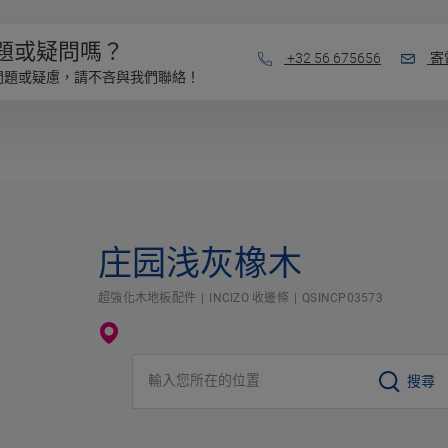
題或疑問嗎？
+32 56 675656
寄
問題或疑慮，請不吝與我們聯絡！
庄园浅灰橡木
超強化木地板配件
INCIZO 收邊條
QSINCP03573
輸入您所在的位置
搜尋