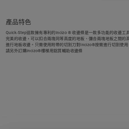
產品特色
Quick‑Step這款擁有專利的Incizo ® 收邊條是一款多功能的
完美的收邊，可以扣合兩塊同等高度的地板、彌合兩塊地板之間的
進行地板收邊。只需使用附帶的切割刀對Incizo®按需進行切割使
請另外訂購Incizo®樓梯用鋁質輔助收邊條