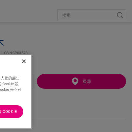
木
條
QSINCP03573
個人化的廣告
搜尋
ookie 設
kie 是不可
COOKIE