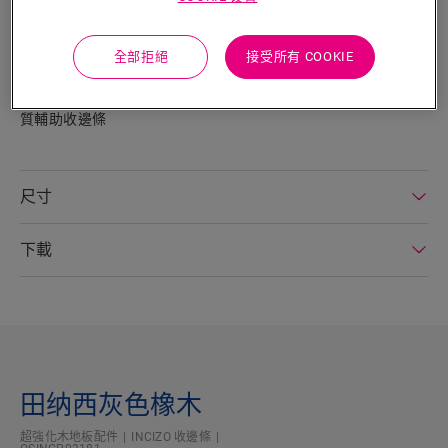
Quick‑Step這款擁有專利的Incizo ® 收邊條是一款多功能的收邊
工具，可為您的地板和樓梯提供完美的收邊，可以扣合兩塊同等
高度的地板、彌合兩塊地板之間的高度差、沿牆壁、窗戶或地毯
全部拒絕
接受所有 COOKIE
進行地板收邊。只需使用附帶的切割刀對Incizo®按需進行切割
使用。 如需在樓梯或臺階上使用，請另外訂購Incizo®樓梯用鋁
質輔助收邊條
尺寸
下載
田纳西灰色橡木
超強化木地板配件
INCIZO 收邊條