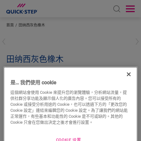
Open sear
Ope
首頁
田纳西灰色橡木
輸入您所在的位置
田纳西灰色橡木
超強化木地板配件
INCIZO 收邊條
QSINCP03181
是… 我們使用 cookie
這個網站會使用 Cookie 來提升您的瀏覽體驗，分析網站流量，提
供社群分享功能及顯示個人化的廣告內容。您可以接受所有的
Cookie 或接受分析用途的 Cookie，也可以透過下方的「更改您的
Cookie 設定」連結來編輯您的 Cookie 設定。為了讓我們的網站能
搜尋
正常運作，有些基本和功能性的 Cookie 是不可或缺的。其他的
Cookie 只會在您做出決定之後才會進行設置。
產品特色
COOKIE 设置