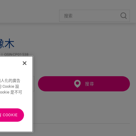
橡木
條
QSINCP01538
個人化的廣告
搜尋
ookie 設
kie 是不可
COOKIE