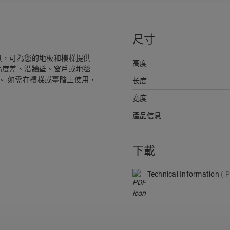
尺寸
收邊工具，可為您的地板和樓梯提供
高度
高度差、沿牆壁、窗戶或地毯
用。 如需在樓梯或臺階上使用，
长度
宽度
產品信息
下載
Technical Information
P