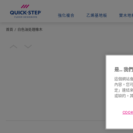
強化複合
乙烯基地板
實木地
首頁
白色油处理橡木
輸入您所在的位置
Open image in lightbox
是… 我們使
這個網站會
內容。您可以
定」連結來
或缺的。其
COO