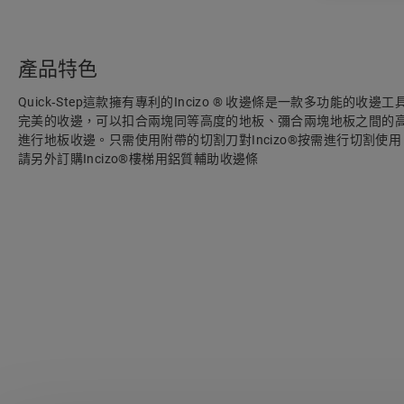
產品特色
Quick‑Step這款擁有專利的Incizo ® 收邊條是一款多功能的
完美的收邊，可以扣合兩塊同等高度的地板、彌合兩塊地板之間的
進行地板收邊。只需使用附帶的切割刀對Incizo®按需進行切割使
請另外訂購Incizo®樓梯用鋁質輔助收邊條