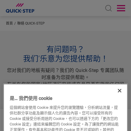
Open sear
Ope
首頁
聯絡 QUICK-STEP
有问题吗？
我们’乐意为您提供帮助！
您对我们的地板有疑问？我们的 Quick-Step 专属团队随
时准备为您提供帮助。
有关在您的国家/地区进行安装或产品是否有货的任何问
题，
最近的 Quick-Step 经销商
是您的最佳选择
是… 我們使用 cookie
這個網站會使用 Cookie 來提升您的瀏覽體驗，分析網站流量，提
供社群分享功能及顯示個人化的廣告內容。您可以接受所有的
Cookie 或接受分析用途的 Cookie，也可以透過下方的「更改您的
拨打电话联系我们：
Cookie 設定」連結來編輯您的 Cookie 設定。為了讓我們的網站能
正常運作，有些基本和功能性的 Cookie 是不可或缺的。其他的