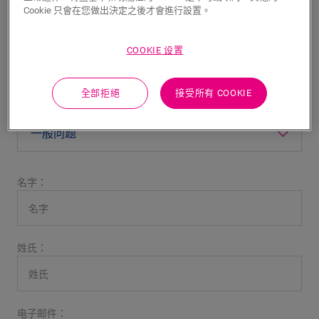
32 56 67 56 56
Cookie 只會在您做出決定之後才會進行設置。
通过电子邮件给我们留言
COOKIE 设置
service.export@unilin.com
全部拒絕
接受所有 COOKIE
主题：
名字：
姓氏：
电子邮件：