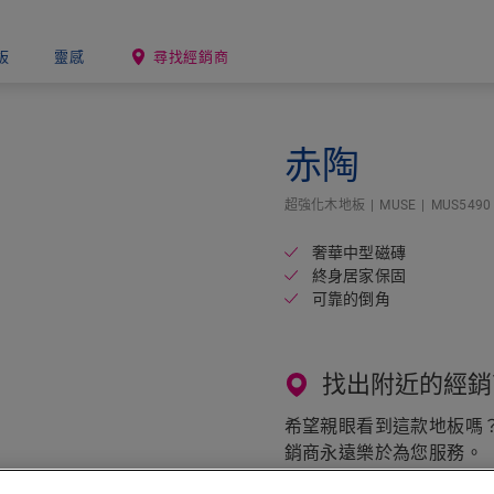
板
靈感
尋找經銷商
Open image in lightbox
赤陶
超強化木地板
MUSE
MUS5490
奢華中型磁磚
終身居家保固
可靠的倒角
找出附近的經銷
希望親眼看到這款地板嗎？還
銷商永遠樂於為您服務。