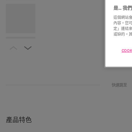
是… 我們使
這個網站會
內容。您可以
定」連結來
或缺的。其
COO
快速跳至
產品特色