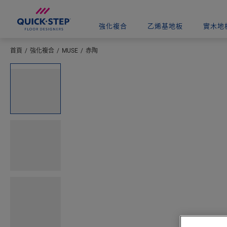
強化複合
乙烯基地板
實木地
首頁
強化複合
MUSE
赤陶
輸入您所在的位置
Open image in lightbox