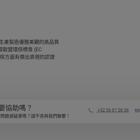
續方式生產製造優雅美觀的高品質
得歐盟環保標章 (EC
在環保方面有傑出表現的認證
要協助嗎？
+32 56 67 56 56
有問題或疑慮嗎？請不吝與我們聯繫！