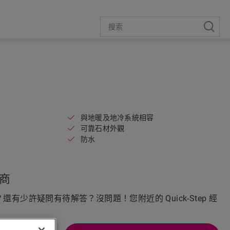
Open image in lightbox
與地暖及地冷系統相容
可靠石材外觀
防水
商
有少許疑問有待解答？沒問題！您附近的 Quick-Step 經