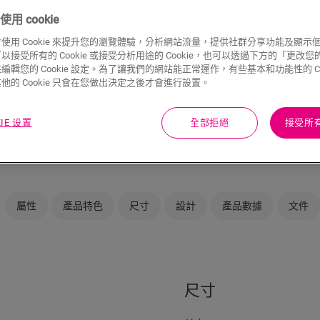
用 cookie
使用 Cookie 來提升您的瀏覽體驗，分析網站流量，提供社群分享功能及顯示
接受所有的 Cookie 或接受分析用途的 Cookie，也可以透過下方的「更改您的 C
編輯您的 Cookie 設定。為了讓我們的網站能正常運作，有些基本和功能性的 Coo
不確定此地板款式
他的 Cookie 只會在您做出決定之後才會進行設置。
在您的房間內檢視
KIE 设置
全部拒絕
接受所有 
屬性
產品特色
尺寸
設計
產品數據
文件
尺寸