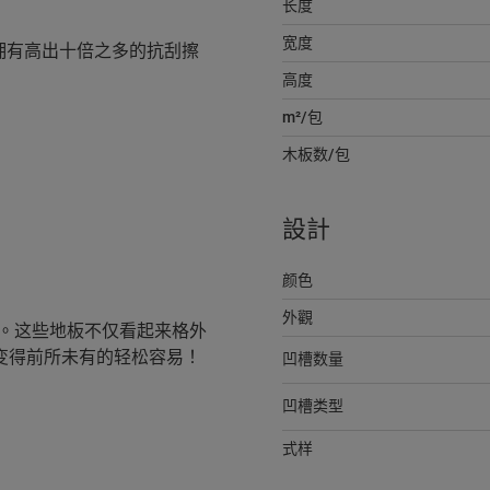
长度
宽度
防刮技术，拥有高出十倍之多的抗刮擦
高度
m²/包
木板数/包
設計
颜色
外觀
底告别。这些地板不仅看起来格外
作变得前所未有的轻松容易！
凹槽数量
凹槽类型
式样