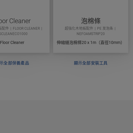
oor Cleaner
泡棉條
板配件
FLOOR CLEANER
超強化木地板配件
PE 发泡条
SCLEANECO1000
NEFOAMSTRIP20
Floor Cleaner
伸縮縫泡棉條20 x 1m（直徑10mm）
示全部保養產品
顯示全部安裝工具