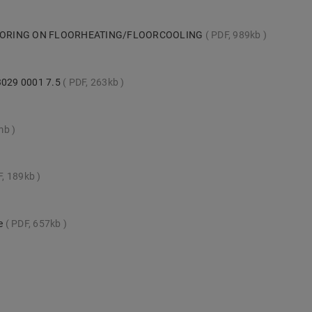
LOORING ON FLOORHEATING/FLOORCOOLING
PDF, 989kb
 3029 0001 7.5
PDF, 263kb
mb
F, 189kb
te
PDF, 657kb