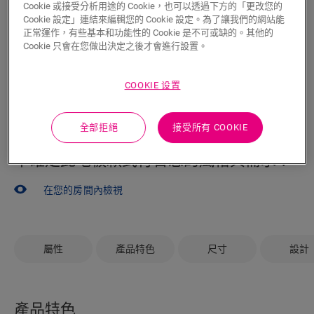
希望親眼看到這款地板嗎？還有少許疑問有待解答？沒
Cookie 或接受分析用途的 Cookie，也可以透過下方的「更改您的
Cookie 設定」連結來編輯您的 Cookie 設定。為了讓我們的網站能
問題！您附近的 Quick-Step 經銷商永遠樂於為您服務。
正常運作，有些基本和功能性的 Cookie 是不可或缺的。其他的
Cookie 只會在您做出決定之後才會進行設置。
COOKIE 设置
搜尋
全部拒絕
接受所有 COOKIE
不確定此地板款式符合您的風格與需求？
在您的房間內檢視
屬性
產品特色
尺寸
設計
產品特色