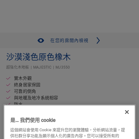
在您的房間內檢視
沙漠淺色原色橡木
超強化木地板
MAJESTIC
MJ3550
實木外觀
終身居家保固
可靠的倒角
與地暖及地冷系統相容
防水
長而寬的板材
是… 我們使用 cookie
找出附近的經銷商
這個網站會使用 Cookie 來提升您的瀏覽體驗，分析網站流量，提
供社群分享功能及顯示個人化的廣告內容。您可以接受所有的