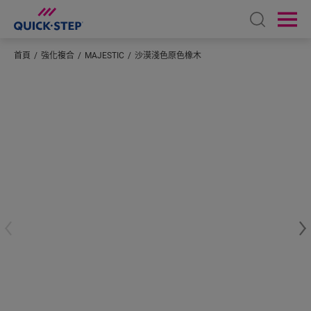
Open sear
Ope
首頁
強化複合
MAJESTIC
沙漠淺色原色橡木
輸入您所在的位置