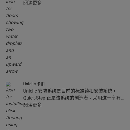
100% 防潮抗湿，使清洁工作变得前所未有的轻松
阅读更多
容易！
Uniclic 卡扣
Uniclic 安装系统是目前的标准锁扣安装系统，
Quick-Step 正是该系统的创造者。采用这一享有
专利的革命性锁扣系统，毫不费力地将您的木板
阅读更多
锁扣在一起。