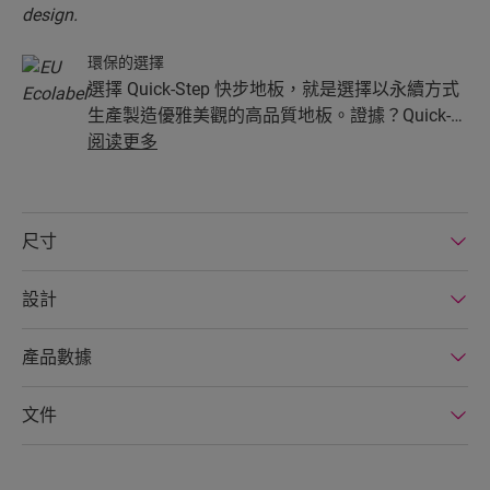
環保的選擇
選擇 Quick-Step 快步地板，就是選擇以永續方式
生產製造優雅美觀的高品質地板。證據？Quick-
Step 快步層壓地板是首批獲得歐盟環保標章 (EC
阅读更多
Ecolabel) 的產品，這是歐盟委員會所推出，在環
保方面有傑出表現的認證標章。
尺寸
設計
產品數據
文件