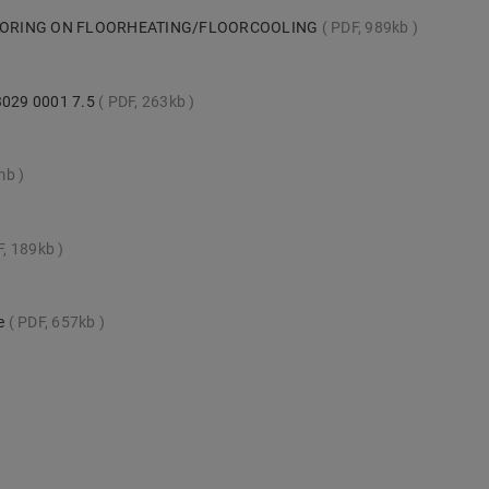
LOORING ON FLOORHEATING/FLOORCOOLING
PDF, 989kb
 3029 0001 7.5
PDF, 263kb
mb
F, 189kb
te
PDF, 657kb