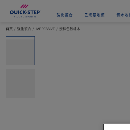
強化複合
乙烯基地板
實木地
首頁
強化複合
IMPRESSIVE
淺棕色軟橡木
輸入您所在的位置
Open image in lightbox