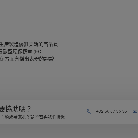
續方式生產製造優雅美觀的高品質
得歐盟環保標章 (EC
在環保方面有傑出表現的認證
要協助嗎？
+32 56 67 56 56
有問題或疑慮嗎？請不吝與我們聯繫！