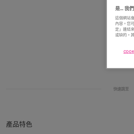
是… 我們使
這個網站會
內容。您可以
定」連結來
或缺的。其
COO
快速跳至
產品特色