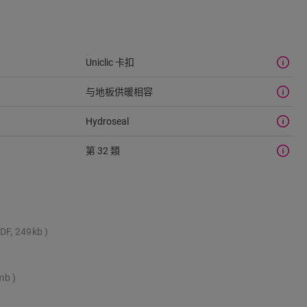
Uniclic 卡扣
与地板供暖相容
Hydroseal
第 32 類
DF, 249kb
1mb