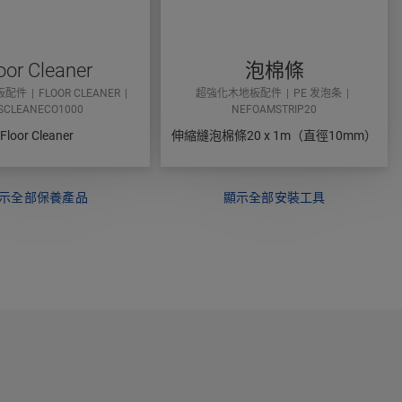
oor Cleaner
泡棉條
板配件
FLOOR CLEANER
超強化木地板配件
PE 发泡条
SCLEANECO1000
NEFOAMSTRIP20
Floor Cleaner
伸縮縫泡棉條20 x 1m（直徑10mm）
示全部保養產品
顯示全部安裝工具