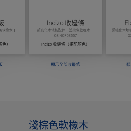
板
Incizo 收邊條
Fl
色软橡木
超強化木地板配件
浅棕色软橡木
超強化木地
QSINCP03557
Q
顏色）
Incizo 收邊條（相配顏色）
板
顯示全部收邊條
顯
淺棕色軟橡木