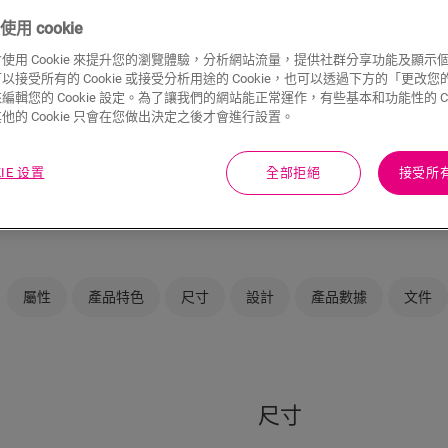
用 cookie
使用 Cookie 來提升您的瀏覽體驗，分析網站流量，提供社群分享功能及顯示
接受所有的 Cookie 或接受分析用途的 Cookie，也可以透過下方的「更改您的 C
編輯您的 Cookie 設定。為了讓我們的網站能正常運作，有些基本和功能性的 Coo
他的 Cookie 只會在您做出決定之後才會進行設置。
不確定此地板款式
KIE 设置
全部拒絕
接受所有 
在您的房間內檢視
屬性
產品特色
尺寸
設計
產品數據
文件
尺寸