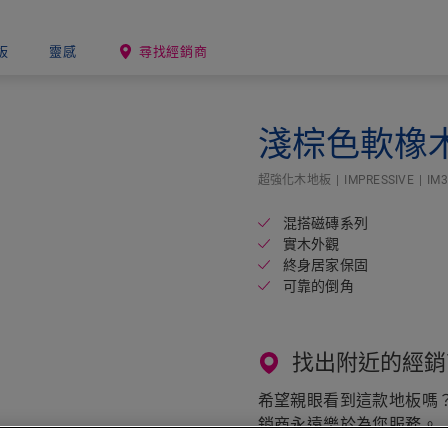
板
靈感
尋找經銷商
淺棕色軟橡
Open image in lightbox
超強化木地板
IMPRESSIVE
IM
混搭磁磚系列
實木外觀
終身居家保固
可靠的倒角
找出附近的經銷
希望親眼看到這款地板嗎？還
銷商永遠樂於為您服務。