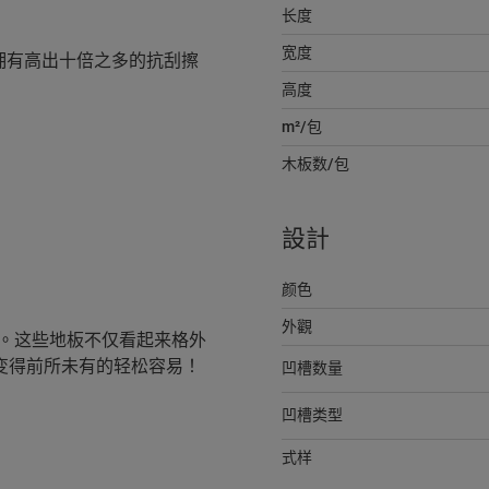
长度
宽度
防刮技术，拥有高出十倍之多的抗刮擦
高度
m²/包
木板数/包
設計
颜色
外觀
底告别。这些地板不仅看起来格外
作变得前所未有的轻松容易！
凹槽数量
凹槽类型
式样