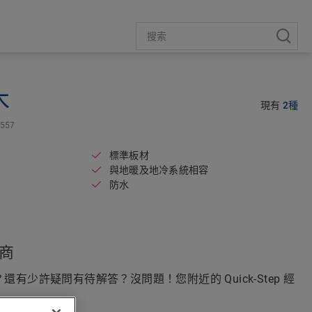
木
現有
2種
3557
標準板材
與地暖及地冷系統相容
防水
商
有少許疑問有待解答？沒問題！您附近的 Quick-Step 經