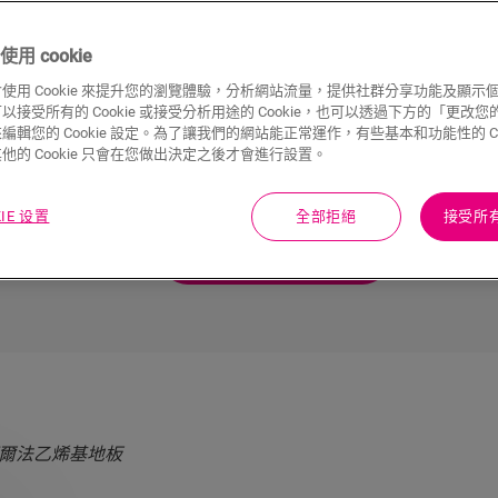
用 cookie
使用 Cookie 來提升您的瀏覽體驗，分析網站流量，提供社群分享功能及顯示
您是否夢想著散發高雅光環並確保舒適性
接受所有的 Cookie 或接受分析用途的 Cookie，也可以透過下方的「更改您的 C
的木質外觀時，我們承諾給您極致的防水
編輯您的 Cookie 設定。為了讓我們的網站能正常運作，有些基本和功能性的 Coo
他的 Cookie 只會在您做出決定之後才會進行設置。
外觀與獨
觀嗎？有了我們各式各樣的不同風格與種類，
地板。
的溫度
KIE 设置
全部拒絕
接受所有 
探索所有 VINYL 地板