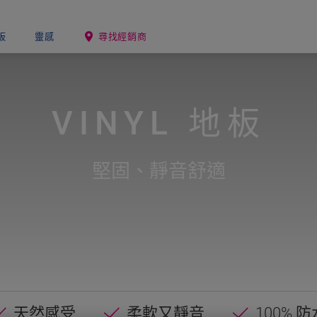
板
靈感
尋找經銷商
VINYL
地板
堅固、靜音舒適
天然感受
柔軟又靜音
100% 防