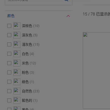
15 /
78
已显示
颜色
#Select#
颜色
深棕色
10
深灰色
5
淺灰色
15
白色
4
米色
12
粉色
3
綠色
1
自然色
23
藍色的
1
黑色
4