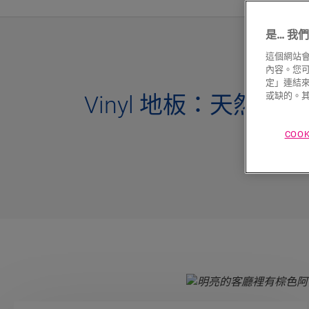
是… 我們使
這個網站會
內容。您可以
定」連結來
或缺的。其
Vinyl 地板：天然的
特
COO