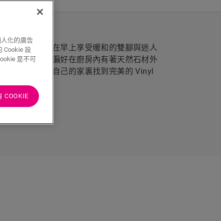
個人化的廣告
的豪華浴室？您在早上享受暖和的雙腳與迷人
ookie 設
與防刮地板。您偏好在廚房內有著天然石材外
kie 是不可
您肯定會為自己的家裏找到完美的 Vinyl
COOKIE