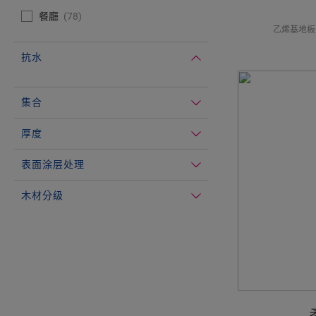
餐廳
78
乙烯基地板
抗水
#Select#
抗水
集合
厚度
表面涂层处理
木材分级